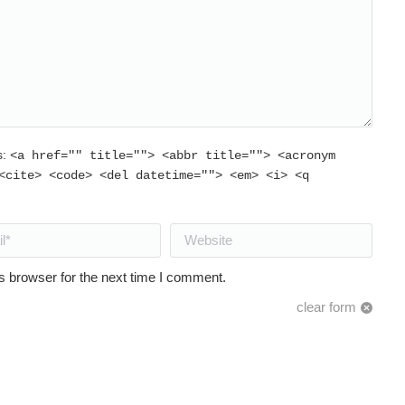
s:
<a href="" title=""> <abbr title=""> <acronym
<cite> <code> <del datetime=""> <em> <i> <q
Website
s browser for the next time I comment.
clear form