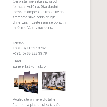
Cena štampe slika zavisi od
formata i veličine. Standardni
formati štampe: Ukoliko želite da
štampate slike nekih drugih
dimenzija možete nam se obratiti i
mi ćemo Vam izneti cenu.
Telefoni:
+381 (0) 11 317 8782,
+381 (0) 65 222 38 79
Email:
ateljefeliks@gmail.com
Pogledajte primere digitalne
štampe na platnu i slika iz više