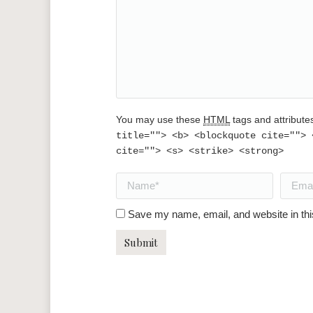
You may use these
HTML
tags and attribute
title=""> <b> <blockquote cite=""> 
cite=""> <s> <strike> <strong>
Name *
Email *
Save my name, email, and website in thi
Submit