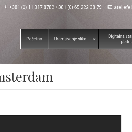
+381 (0) 11 317 8782 +381 (0) 65 222 38 79
ateljef
Digitalna št
Početna
Uramljivanje slika
platn
msterdam