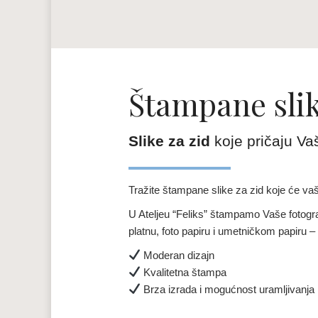
Štampane slik
Slike za zid
koje pričaju Va
Tražite štampane slike za zid koje će vaš
U Ateljeu “Feliks” štampamo Vaše fotogra
platnu, foto papiru i umetničkom papiru 
Moderan dizajn
Kvalitetna štampa
Brza izrada i mogućnost uramljivanja