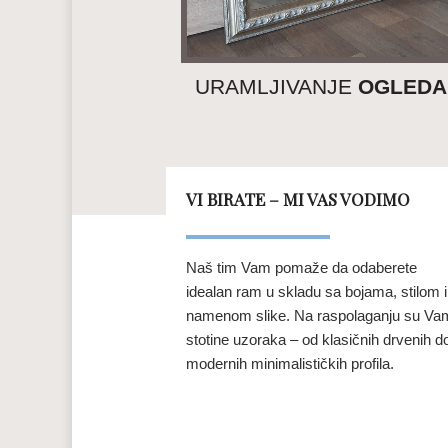
NJE
POSTERA
URAMLJIVANJE
OGLEDA
VI BIRATE – MI VAS VODIMO
Naš tim Vam pomaže da odaberete
idealan ram u skladu sa bojama, stilom i
namenom slike. Na raspolaganju su Va
stotine uzoraka – od klasičnih drvenih d
modernih minimalističkih profila.