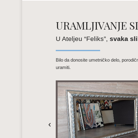
URAMLJIVANJE S
U Ateljeu “Feliks”,
svaka sli
Bilo da donosite umetničko delo, porodičnu
uramiti.