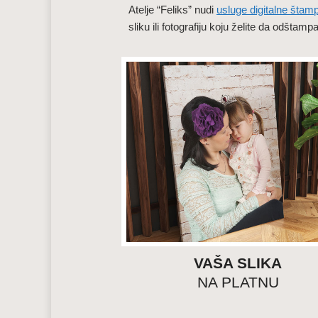
Atelje “Feliks” nudi
usluge digitalne štam
sliku ili fotografiju koju želite da odšta
VAŠA SLIKA
NA PLATNU