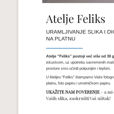
Atelje Feliks
URAMLJIVANJE SLIKA I D
NA PLATNU
Atelje “Feliks” postoji već više od 30 
iskustvom, uz upotrebu savremenih maši
prostore smo učinili potpunijim i lepšim.
U Ateljeu “Feliks” štampamo Vaše fotogra
platnu, foto papiru i umetničkom papiru.
UKAŽITE NAM POVERENJE
– a mi
Vaših slika, zaokružiti Vaš užitak!