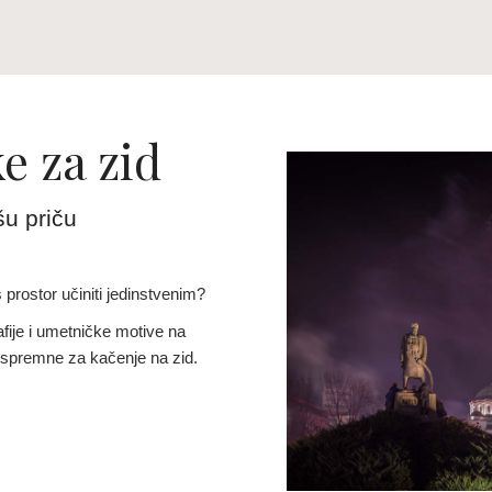
e za zid
šu priču
 prostor učiniti jedinstvenim?
fije i umetničke motive na
– spremne za kačenje na zid.