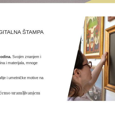
IGITALNA ŠTAMPA
godina.
Svojim znanjem i
na i materijala, mnoge
fije i umetničke motive na
 ćemo uramljivanjem