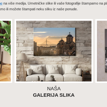
pe
na više medija. Umetničke slike ili vaše fotografije štampamo na pla
mpamo ili možete štampati neku sliku iz naše ponude.
NAŠA
GALERIJA SLIKA