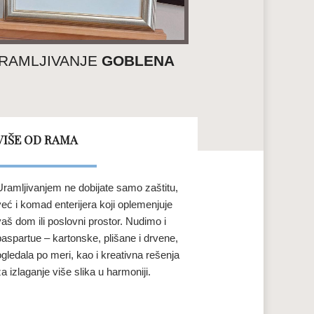
RAMLJIVANJE
GOBLENA
URAMLJI
VIŠE OD RAMA
Uramljivanjem ne dobijate samo zaštitu,
već i komad enterijera koji oplemenjuje
vaš dom ili poslovni prostor. Nudimo i
paspartue – kartonske, plišane i drvene,
ogledala po meri, kao i kreativna rešenja
za izlaganje više slika u harmoniji.