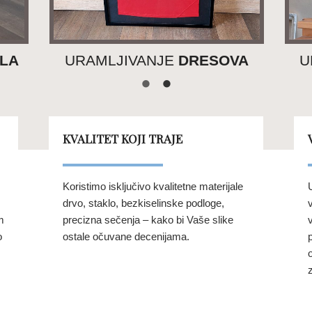
LA
URAMLJIVANJE
DRESOVA
U
KVALITET KOJI TRAJE
Koristimo isključivo kvalitetne materijale
drvo, staklo, bezkiselinske podloge,
m
precizna sečenja – kako bi Vaše slike
o
ostale očuvane decenijama.