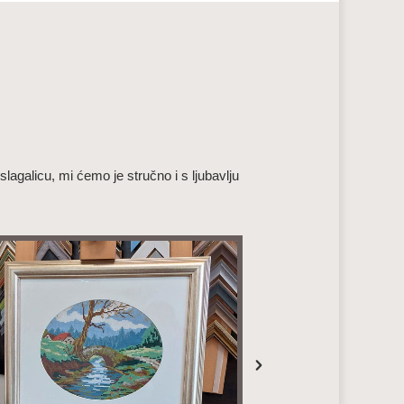
slagalicu, mi ćemo je stručno i s ljubavlju