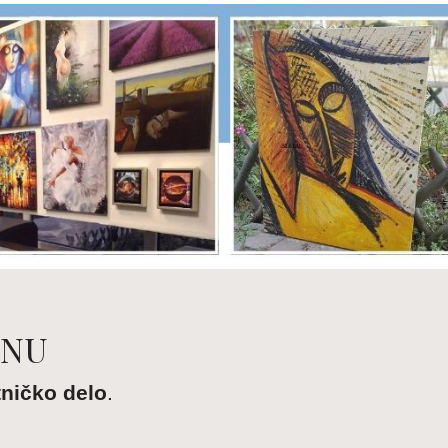
TNU
ničko delo
.