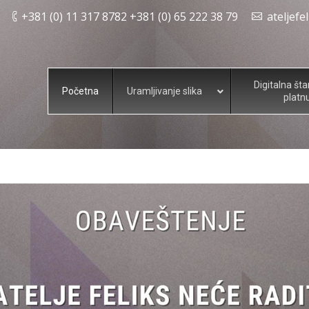
+381 (0) 11 317 8782 +381 (0) 65 222 38 79
ateljef
Digitalna št
Početna
Uramljivanje slika
platn