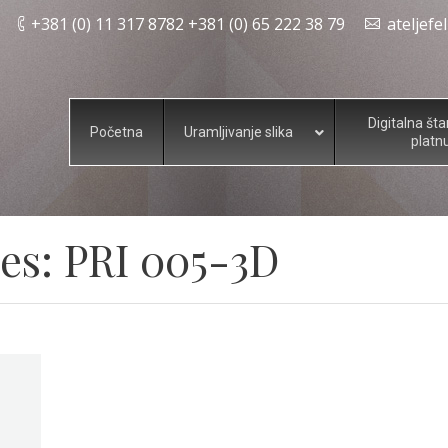
+381 (0) 11 317 8782 +381 (0) 65 222 38 79
ateljef
Digitalna št
Početna
Uramljivanje slika
platn
es:
PRI 005-3D