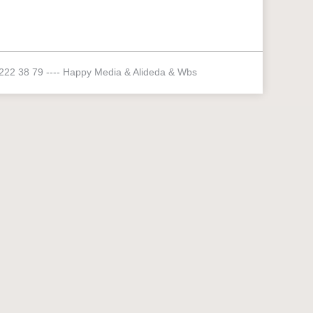
 222 38 79 ----
Happy Media
&
Alideda
&
Wbs