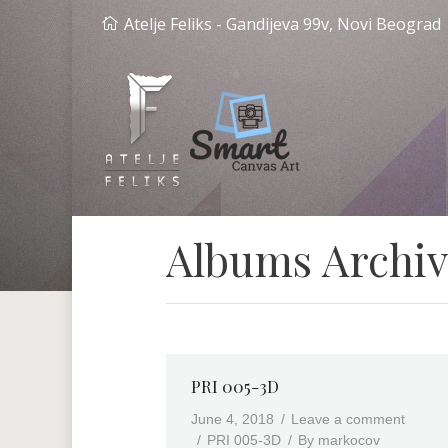
Atelje Feliks - Gandijeva 99v, Novi Beograd
Albums Archiv
PRI 005-3D
June 4, 2018
Leave a comment
PRI 005-3D
By
markocov