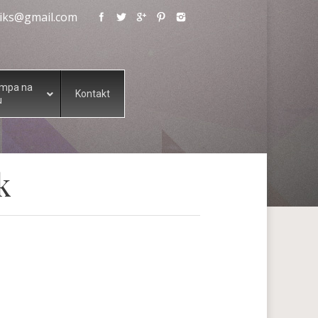
eliks@gmail.com
ampa na
Kontakt
u
k