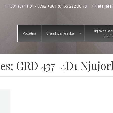
+381 (0) 11 317 8782 +381 (0) 65 222 38 79
ateljef
Digitalna št
Početna
Uramljivanje slika
platn
es:
GRD 437-4D1 Njujor