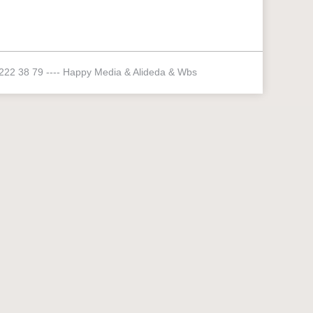
 222 38 79 ----
Happy Media
&
Alideda
&
Wbs