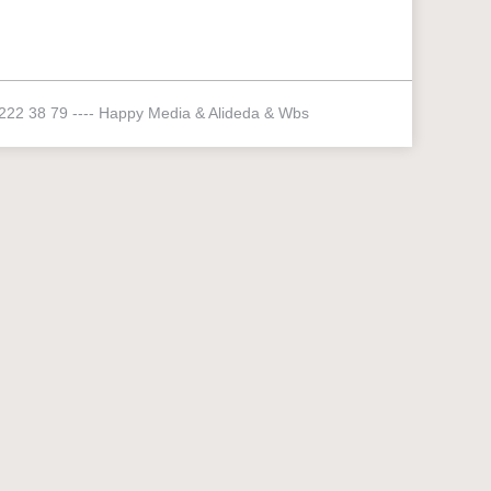
 222 38 79 ----
Happy Media
&
Alideda
&
Wbs