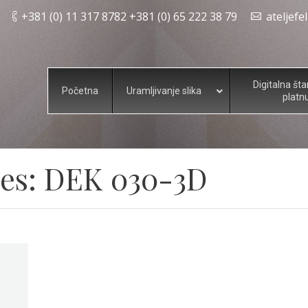
+381 (0) 11 317 8782 +381 (0) 65 222 38 79
ateljef
Digitalna št
Početna
Uramljivanje slika
platn
es:
DEK 030-3D