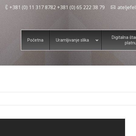
+381 (0) 11 317 8782 +381 (0) 65 222 38 79
ateljef
Digitalna št
Početna
Uramljivanje slika
platn