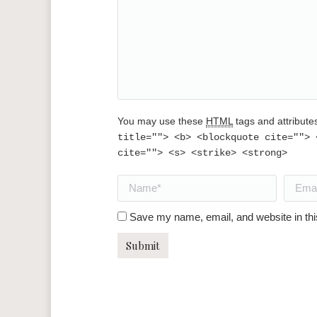
You may use these
HTML
tags and attribute
title=""> <b> <blockquote cite=""> 
cite=""> <s> <strike> <strong>
Name *
Email *
Save my name, email, and website in thi
Submit