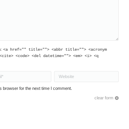
s:
<a href="" title=""> <abbr title=""> <acronym
<cite> <code> <del datetime=""> <em> <i> <q
Website
s browser for the next time I comment.
clear form