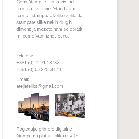
Cena štampe slika zavisi od
formata i veličine. Standardni
formati štampe: Ukoliko želite da
štampate slike nekih drugih
dimenzija možete nam se obratiti i
mi ćemo Vam izneti cenu.
Telefoni:
+381 (0) 11 317 8782,
+381 (0) 65 222 38 79
Email:
ateljefeliks@gmail.com
Pogledajte primere digitalne
štampe na platnu i slika iz više