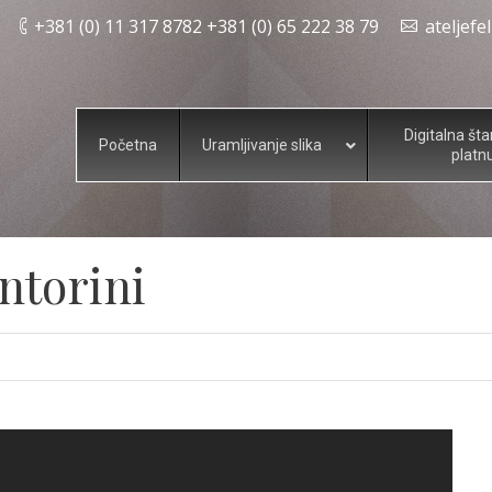
+381 (0) 11 317 8782 +381 (0) 65 222 38 79
ateljef
Digitalna št
Početna
Uramljivanje slika
platn
ntorini