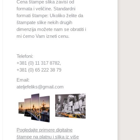
Cena štampe slika zavisi od
formata i veličine. Standardni
formati štampe: Ukoliko želite da
štampate slike nekih drugih
dimenzija možete nam se obratiti i
mi ćemo Vam izneti cenu.
Telefoni:
+381 (0) 11 317 8782,
+381 (0) 65 222 38 79
Email:
ateljefeliks@gmail.com
Pogledajte primere digitalne
štampe na platnu i slika iz više