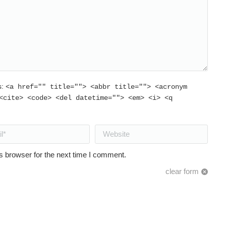
s:
<a href="" title=""> <abbr title=""> <acronym
<cite> <code> <del datetime=""> <em> <i> <q
Website
s browser for the next time I comment.
clear form