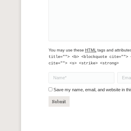
You may use these
HTML
tags and attribute
title=""> <b> <blockquote cite=""> 
cite=""> <s> <strike> <strong>
Name *
Email *
Save my name, email, and website in thi
Submit