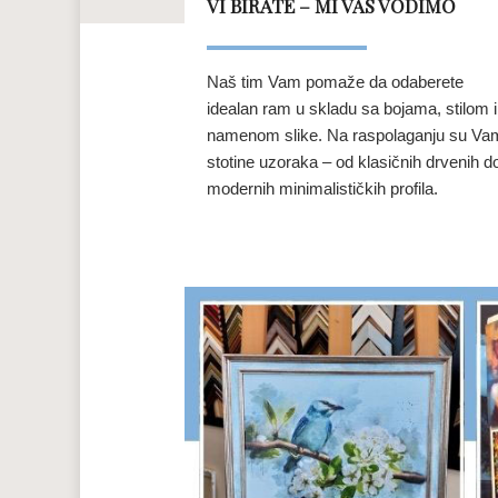
VI BIRATE – MI VAS VODIMO
Naš tim Vam pomaže da odaberete
idealan ram u skladu sa bojama, stilom i
namenom slike. Na raspolaganju su Va
stotine uzoraka – od klasičnih drvenih d
modernih minimalističkih profila.