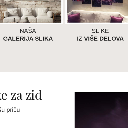
NAŠA
SLIKE
GALERIJA SLIKA
IZ
VIŠE DELOVA
e za zid
šu priču