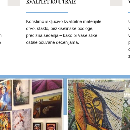
KVALITET KOJI TRAJE
Koristimo isključivo kvalitetne materijale
drvo, staklo, bezkiselinske podloge,
m
precizna sečenja – kako bi Vaše slike
o
ostale očuvane decenijama.