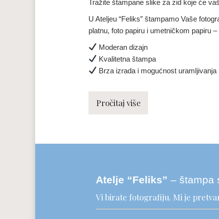
Tražite štampane slike za zid koje će vaš
U Ateljeu “Feliks” štampamo Vaše fotogra
platnu, foto papiru i umetničkom papiru 
Moderan dizajn
Kvalitetna štampa
Brza izrada i mogućnost uramljivanja
Pročitaj više
Atelje “Feliks”
– štampa 
Vi birate fotografiju. Mi je pret