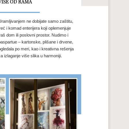
VIŠE OD RAMA
Uramljivanjem ne dobijate samo zaštitu,
već i komad enterijera koji oplemenjuje
vaš dom ili poslovni prostor. Nudimo i
paspartue – kartonske, plišane i drvene,
ogledala po meri, kao i kreativna rešenja
za izlaganje više slika u harmoniji.