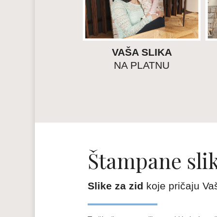
VAŠA SLIKA
NA PLATNU
Štampane slik
Slike za zid
koje pričaju Va