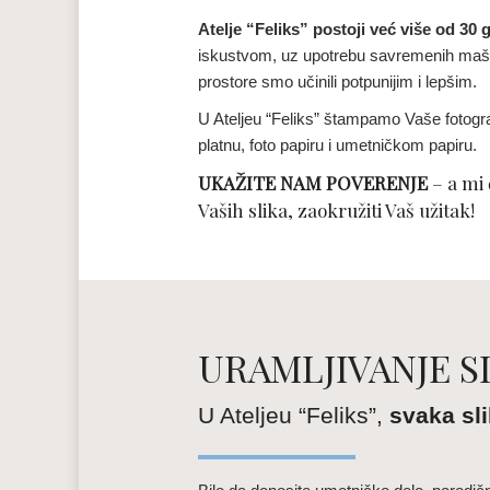
Atelje “Feliks” postoji već više od 30 
iskustvom, uz upotrebu savremenih maši
prostore smo učinili potpunijim i lepšim.
U Ateljeu “Feliks” štampamo Vaše fotogra
platnu, foto papiru i umetničkom papiru.
UKAŽITE NAM POVERENJE
– a mi
Vaših slika, zaokružiti Vaš užitak!
URAMLJIVANJE S
U Ateljeu “Feliks”,
svaka sli