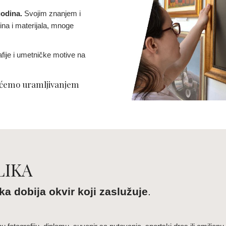
godina.
Svojim znanjem i
na i materijala, mnoge
fije i umetničke motive na
 ćemo uramljivanjem
LIKA
ka dobija okvir koji zaslužuje
.