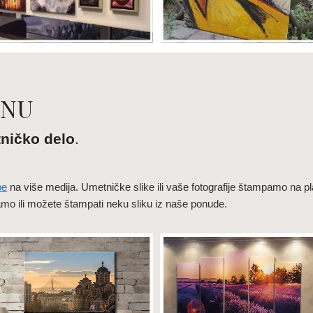
TNU
ničko delo
.
pe
na više medija. Umetničke slike ili vaše fotografije štampamo na pla
mpamo ili možete štampati neku sliku iz naše ponude.