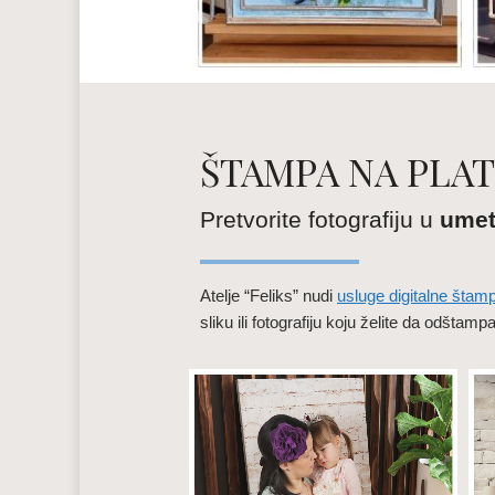
ŠTAMPA NA PLA
Pretvorite fotografiju u
umet
Atelje “Feliks” nudi
usluge digitalne štam
sliku ili fotografiju koju želite da odšta