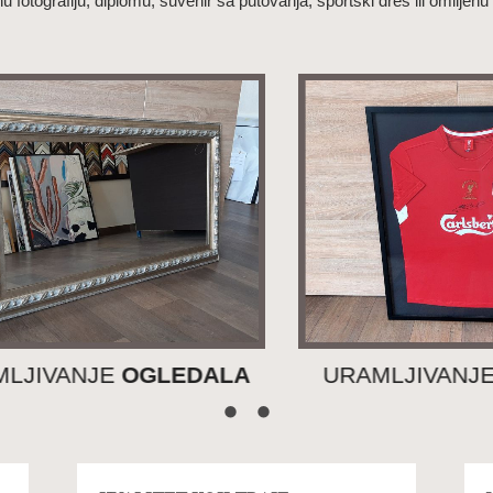
 fotografiju, diplomu, suvenir sa putovanja, sportski dres ili omiljenu 
LA
URAMLJIVANJE
DRESOVA
U