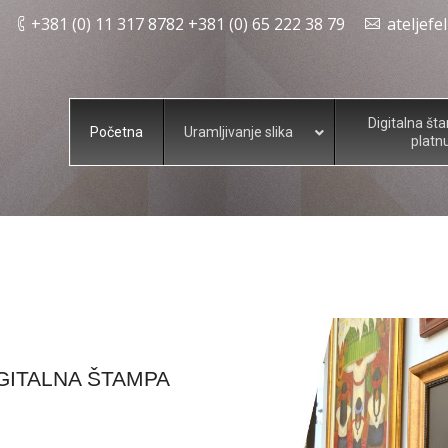
+381 (0) 11 317 8782 +381 (0) 65 222 38 79
ateljef
Digitalna št
Početna
Uramljivanje slika
platn
IGITALNA ŠTAMPA