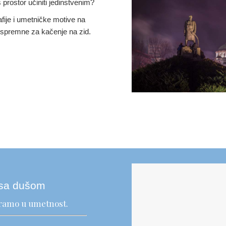
 prostor učiniti jedinstvenim?
fije i umetničke motive na
– spremne za kačenje na zid.
sa dušom
varamo u umetnost.